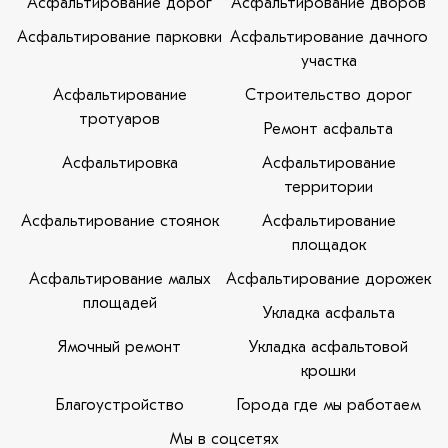
Асфальтирование дорог
Асфальтирование дворов
Асфальтирование парковки
Асфальтирование дачного
участка
Асфальтирование
Строительство дорог
тротуаров
Ремонт асфальта
Асфальтировка
Асфальтирование
территории
Асфальтирование стоянок
Асфальтирование
площадок
Асфальтирование малых
Асфальтирование дорожек
площадей
Укладка асфальта
Ямочный ремонт
Укладка асфальтовой
крошки
Благоустройство
Города где мы работаем
Мы в соцсетях