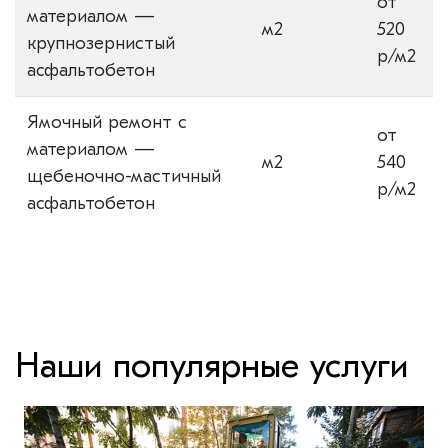
от
материалом —
м2
520
крупнозернистый
р/м2
асфальтобетон
Ямочный ремонт с
от
материалом —
м2
540
щебеночно-мастичный
р/м2
асфальтобетон
Наши популярные услуги